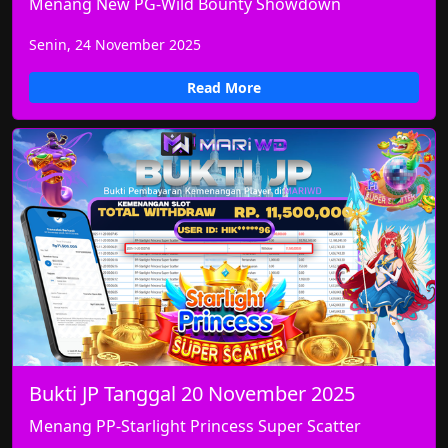
Menang New PG-Wild Bounty Showdown
Senin, 24 November 2025
Read More
Bukti JP Tanggal 20 November 2025
Menang PP-Starlight Princess Super Scatter