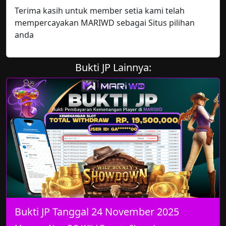
Terima kasih untuk member setia kami telah
mempercayakan MARIWD sebagai Situs pilihan
anda
Bukti JP Lainnya:
Bukti JP Tanggal 24 November 2025