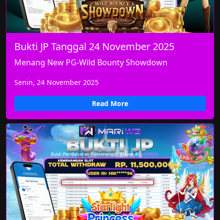
Bukti JP Tanggal 24 November 2025
Menang New PG-Wild Bounty Showdown
Senin, 24 November 2025
Read More