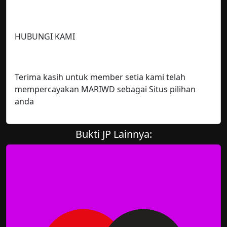
HUBUNGI KAMI
Terima kasih untuk member setia kami telah
mempercayakan MARIWD sebagai Situs pilihan
anda
Bukti JP Lainnya: