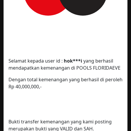
Selamat kepada user id :
hok***i
yang berhasil
mendapatkan kemenangan di POOLS FLORIDAEVE
Dengan total kemenangan yang berhasil di peroleh
Rp 40,000,000,-
Bukti transfer kemenangan yang kami posting
merupakan bukti yang VALID dan SAH.