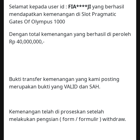
Selamat kepada user id :
FIA****JI
yang berhasil
mendapatkan kemenangan di Slot Pragmatic
Gates Of Olympus 1000
Dengan total kemenangan yang berhasil di peroleh
Rp 40,000,000,-
Bukti transfer kemenangan yang kami posting
merupakan bukti yang VALID dan SAH.
Kemenangan telah di proseskan setelah
melakukan pengsian ( form / formulir ) withdraw.