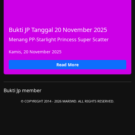
Bukti JP Tanggal 20 November 2025
Menang PP-Starlight Princess Super Scatter
Kamis, 20 November 2025
Read More
Bukti Jp member
© COPYRIGHT 2014 - 2026 MARIWD. ALL RIGHTS RESERVED.