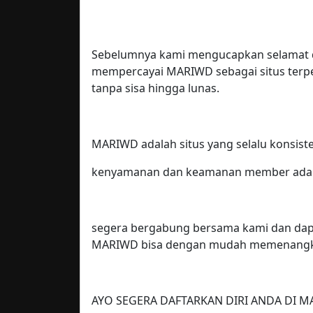
Sebelumnya kami mengucapkan selamat d
mempercayai MARIWD sebagai situs te
tanpa sisa hingga lunas.
MARIWD adalah situs yang selalu konsi
kenyamanan dan keamanan member adal
segera bergabung bersama kami dan dapat
MARIWD bisa dengan mudah memenangkan 
AYO SEGERA DAFTARKAN DIRI ANDA DI MAR