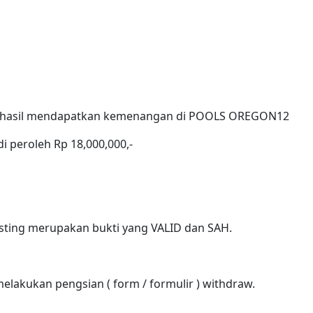
hasil mendapatkan kemenangan di POOLS OREGON12
 peroleh Rp 18,000,000,-
sting merupakan bukti yang VALID dan SAH.
elakukan pengsian ( form / formulir ) withdraw.