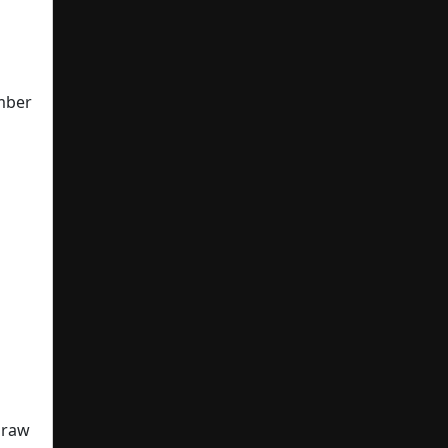
mber
draw