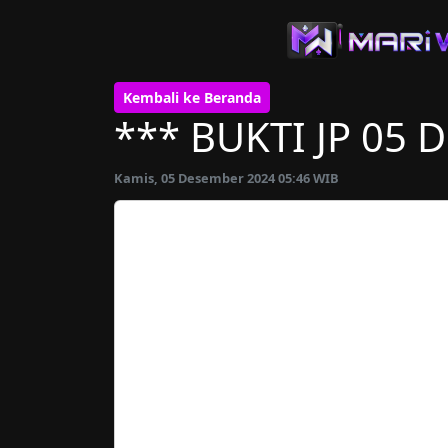
Kembali ke Beranda
*** BUKTI JP 05 
Kamis, 05 Desember 2024 05:46 WIB