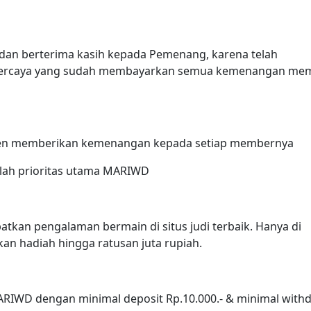
an berterima kasih kepada Pemenang, karena telah
rpercaya yang sudah membayarkan semua kemenangan me
sten memberikan kemenangan kepada setiap membernya
ah prioritas utama MARIWD
kan pengalaman bermain di situs judi terbaik. Hanya di
hadiah hingga ratusan juta rupiah.
IWD dengan minimal deposit Rp.10.000.- & minimal with