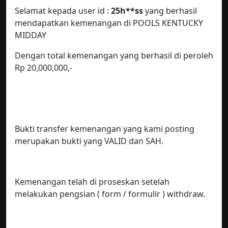
Selamat kepada user id :
25h**ss
yang berhasil
mendapatkan kemenangan di POOLS KENTUCKY
MIDDAY
Dengan total kemenangan yang berhasil di peroleh
Rp 20,000,000,-
Bukti transfer kemenangan yang kami posting
merupakan bukti yang VALID dan SAH.
Kemenangan telah di proseskan setelah
melakukan pengsian ( form / formulir ) withdraw.