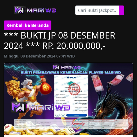
Kembali ke Beranda
*** BUKTI JP 08 DESEMBER
2024 *** RP. 20,000,000,-
Minggu, 08 Desember 2024 07:41 WIB