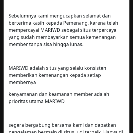
Sebelumnya kami mengucapkan selamat dan
berterima kasih kepada Pemenang, karena telah
mempercayai MARIWD sebagai situs terpercaya
yang sudah membayarkan semua kemenangan
member tanpa sisa hingga lunas.
MARIWD adalah situs yang selalu konsisten
memberikan kemenangan kepada setiap
membernya
kenyamanan dan keamanan member adalah
prioritas utama MARIWD
segera bergabung bersama kami dan dapatkan
pengalaman bermain di situs judi terbaik. Hanya di