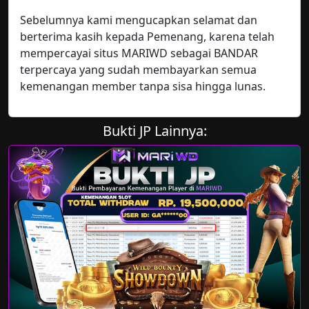
Sebelumnya kami mengucapkan selamat dan
berterima kasih kepada Pemenang, karena telah
mempercayai situs MARIWD sebagai BANDAR
terpercaya yang sudah membayarkan semua
kemenangan member tanpa sisa hingga lunas.
Bukti JP Lainnya: