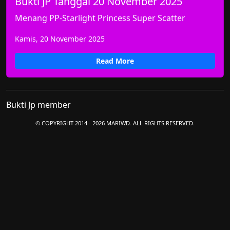
Bukti JP Tanggal 20 November 2025
Menang PP-Starlight Princess Super Scatter
Kamis, 20 November 2025
Read More
Bukti Jp member
© COPYRIGHT 2014 - 2026 MARIWD. ALL RIGHTS RESERVED.