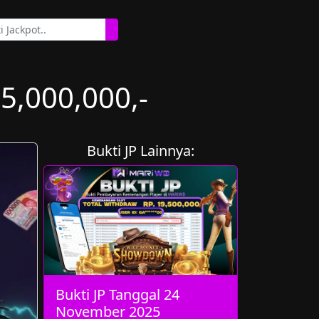
5,000,000,-
Bukti JP Lainnya:
Bukti JP Tanggal 24
November 2025