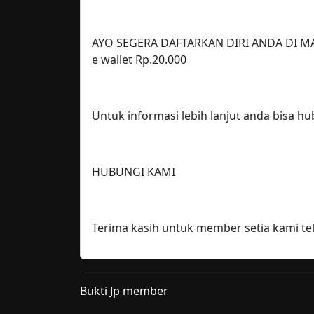
AYO SEGERA DAFTARKAN DIRI ANDA DI MAR
e wallet Rp.20.000
Untuk informasi lebih lanjut anda bisa hu
HUBUNGI KAMI
Terima kasih untuk member setia kami t
Bukti Jp member