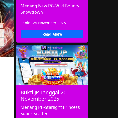
Menang New PG-Wild Bounty
Showdown
Senin, 24 November 2025
Read More
Bukti JP Tanggal 20
November 2025
Menang PP-Starlight Princess
Super Scatter