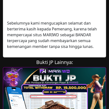
Sebelumnya kami mengucapkan selamat dan
berterima kasih kepada Pemenang, karena telah
mempercayai situs MARIWD sebagai BANDAR
terpercaya yang sudah membayarkan semua
kemenangan member tanpa sisa hingga lunas.
Bukti JP Lainnya: