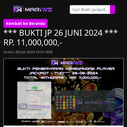
Kembali ke Beranda
*** BUKTI JP 26 JUNI 2024 ***
RP. 11,000,000,-
Senin, 08 Juli 2024 13:01 WIB