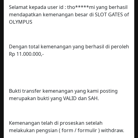
Selamat kepada user id : tho*****mi yang berhasil
mendapatkan kemenangan besar di SLOT GATES of
OLYMPUS
Dengan total kemenangan yang berhasil di peroleh
Rp 11.000.000,-
Bukti transfer kemenangan yang kami posting
merupakan bukti yang VALID dan SAH.
Kemenangan telah di proseskan setelah
melakukan pengsian ( form / formulir ) withdraw.