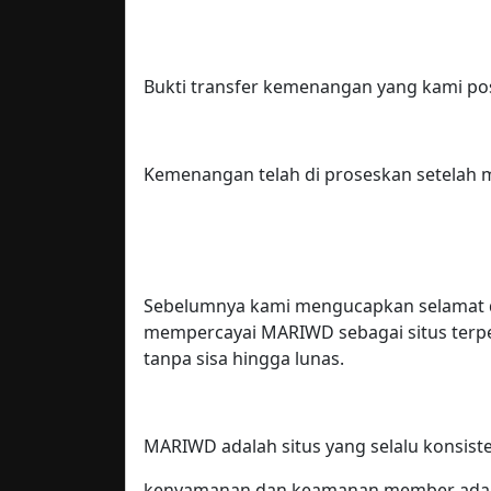
Bukti transfer kemenangan yang kami po
Kemenangan telah di proseskan setelah m
Sebelumnya kami mengucapkan selamat d
mempercayai MARIWD sebagai situs te
tanpa sisa hingga lunas.
MARIWD adalah situs yang selalu konsi
kenyamanan dan keamanan member adal