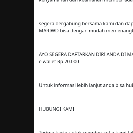
segera bergabung bersama kami dan dapat
MARIWD bisa dengan mudah memenangkan 
AYO SEGERA DAFTARKAN DIRI ANDA DI MAR
e wallet Rp.20.000
Untuk informasi lebih lanjut anda bisa hu
HUBUNGI KAMI
Terima kasih untuk member setia kami t