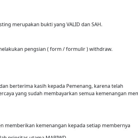
sting merupakan bukti yang VALID dan SAH.
elakukan pengsian ( form / formulir ) withdraw.
an berterima kasih kepada Pemenang, karena telah
rpercaya yang sudah membayarkan semua kemenangan me
sten memberikan kemenangan kepada setiap membernya
ah prioritas utama MARIWD