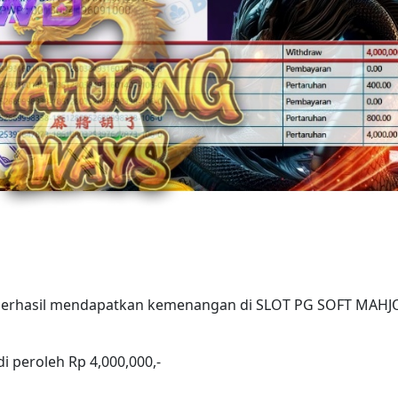
berhasil mendapatkan kemenangan di SLOT PG SOFT MAH
 peroleh Rp 4,000,000,-