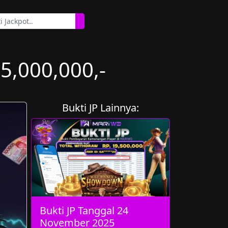
5,000,000,-
Bukti JP Lainnya:
Bukti JP Tanggal 24
November 2025