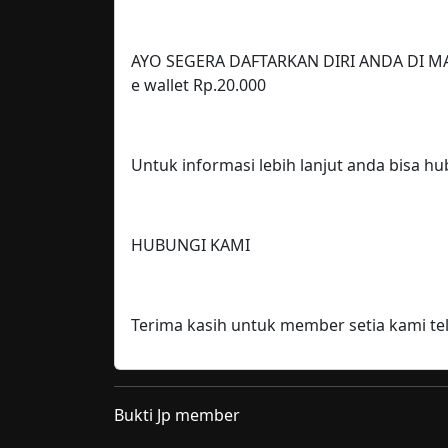
AYO SEGERA DAFTARKAN DIRI ANDA DI MAR
e wallet Rp.20.000
Untuk informasi lebih lanjut anda bisa hu
HUBUNGI KAMI
Terima kasih untuk member setia kami t
Bukti Jp member