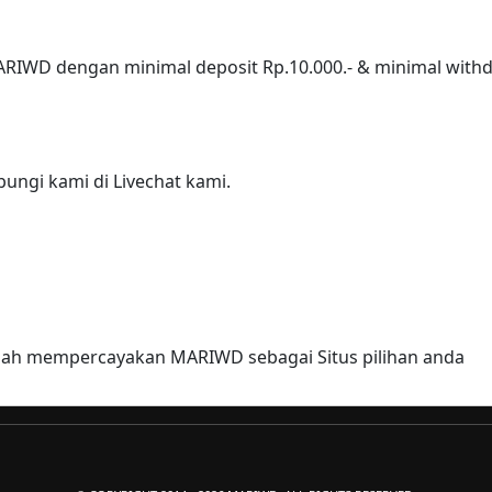
IWD dengan minimal deposit Rp.10.000.- & minimal with
bungi kami di Livechat kami.
elah mempercayakan MARIWD sebagai Situs pilihan anda