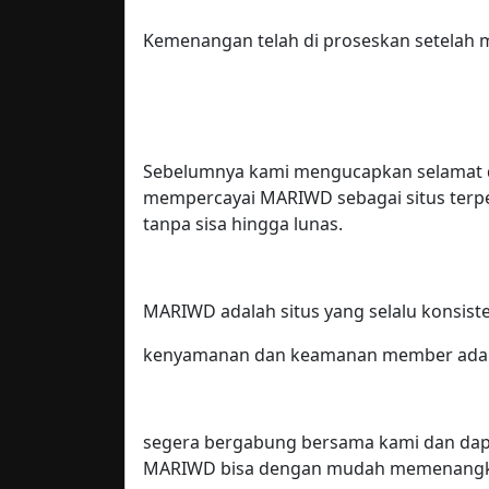
Kemenangan telah di proseskan setelah m
Sebelumnya kami mengucapkan selamat d
mempercayai MARIWD sebagai situs te
tanpa sisa hingga lunas.
MARIWD adalah situs yang selalu konsi
kenyamanan dan keamanan member adal
segera bergabung bersama kami dan dapat
MARIWD bisa dengan mudah memenangkan 