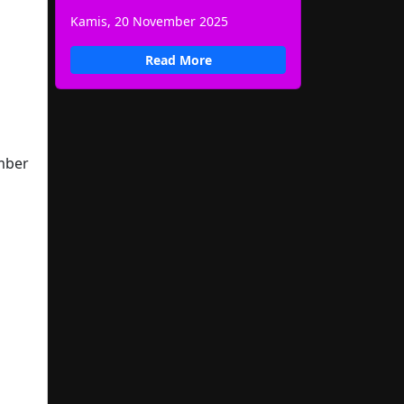
Kamis, 20 November 2025
Read More
mber