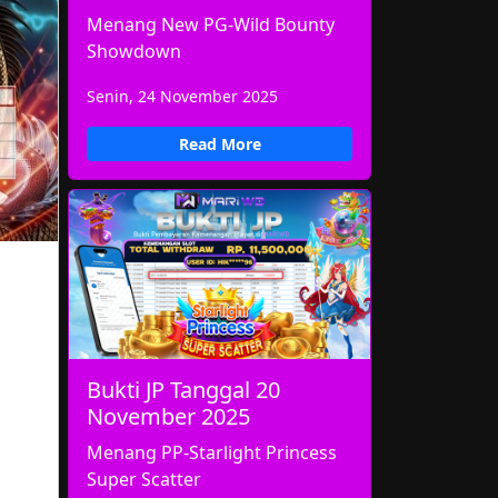
Menang New PG-Wild Bounty
Showdown
Senin, 24 November 2025
Read More
Bukti JP Tanggal 20
November 2025
Menang PP-Starlight Princess
Super Scatter