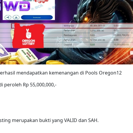
erhasil mendapatkan kemenangan di Pools Oregon12
 peroleh Rp 55,000,000,-
sting merupakan bukti yang VALID dan SAH.