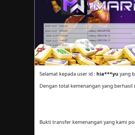
Selamat kepada user id :
hia***yu
yang b
Dengan total kemenangan yang berhasil di
Bukti transfer kemenangan yang kami po